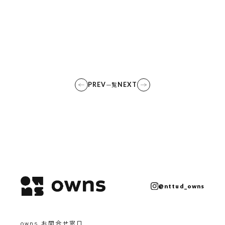
５つの強み
Topics
Archive
竣工物件ギャラリーへ
トピックス
共用施設予約ページ（入居者様専用）
PREV
一覧
NEXT
お取扱い事項
@nttud_owns
owns お問合せ窓口